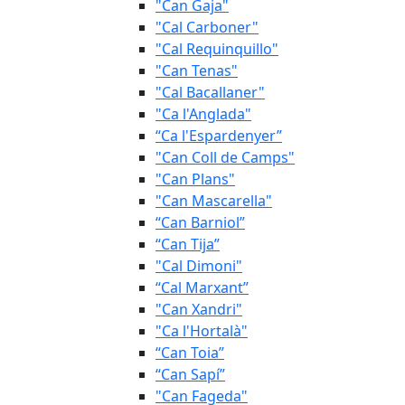
"Can Gaja"
"Cal Carboner"
"Cal Requinquillo"
"Can Tenas"
"Cal Bacallaner"
"Ca l'Anglada"
“Ca l'Espardenyer”
"Can Coll de Camps"
"Can Plans"
"Can Mascarella"
“Can Barniol”
“Can Tija”
"Cal Dimoni"
“Cal Marxant”
"Can Xandri"
"Ca l'Hortalà"
“Can Toia”
“Can Sapí”
"Can Fageda"