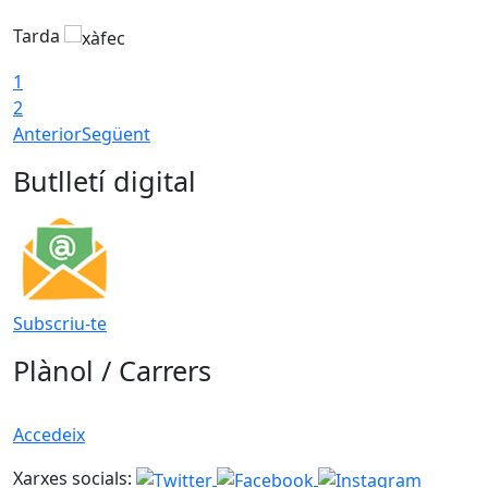
Tarda
T
1
2
Anterior
Següent
Butlletí digital
Subscriu-te
Plànol / Carrers
Accedeix
Xarxes socials: