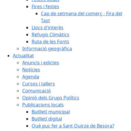
Fires i festes
Cap de setmana del comerç - Fira del
Tast
Llocs d'interès
Refugis Climàtics
Ruta de les Fonts
Informació geogràfica
Actualitat
Anuncis i edictes
Notícies
Agenda
Cursos i tallers
Comunicació
Opinió dels Grups Polítics
Publicacions locals
Butlletí municipal
Butlletí digital
Què puc fer a Sant Quirze de Besora?