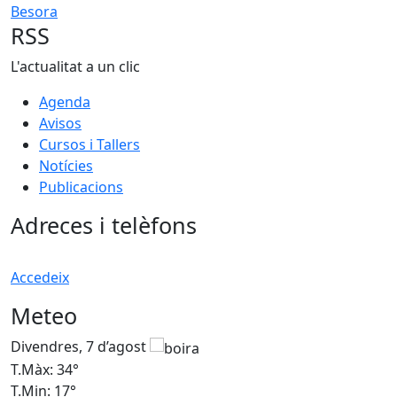
Besora
RSS
L'actualitat a un clic
Agenda
Avisos
Cursos i Tallers
Notícies
Publicacions
Adreces i telèfons
Accedeix
Meteo
Divendres, 7 d’agost
D
T.Màx: 34°
T
T.Min: 17°
T