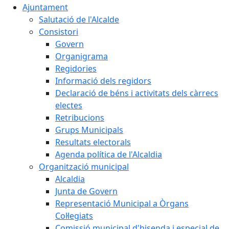
Ajuntament
Salutació de l'Alcalde
Consistori
Govern
Organigrama
Regidories
Informació dels regidors
Declaració de béns i activitats dels càrrecs
electes
Retribucions
Grups Municipals
Resultats electorals
Agenda política de l'Alcaldia
Organització municipal
Alcaldia
Junta de Govern
Representació Municipal a Òrgans
Col·legiats
Comissió municipal d'hisenda i especial de