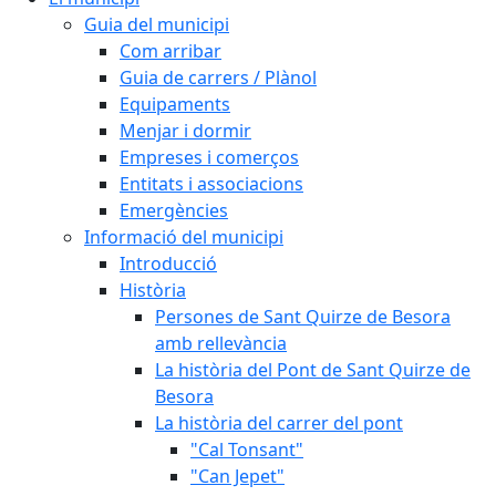
Guia del municipi
Com arribar
Guia de carrers / Plànol
Equipaments
Menjar i dormir
Empreses i comerços
Entitats i associacions
Emergències
Informació del municipi
Introducció
Història
Persones de Sant Quirze de Besora
amb rellevància
La història del Pont de Sant Quirze de
Besora
La història del carrer del pont
"Cal Tonsant"
"Can Jepet"