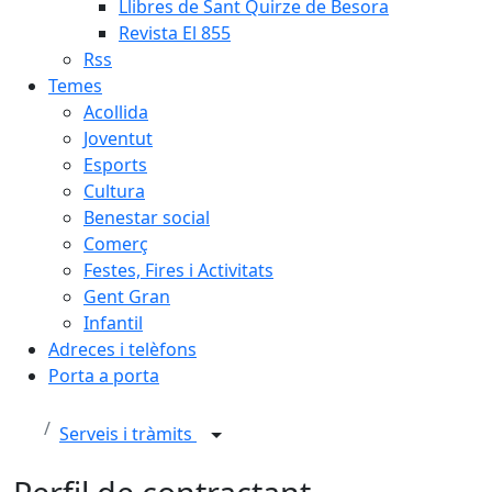
Llibres de Sant Quirze de Besora
Revista El 855
Rss
Temes
Acollida
Joventut
Esports
Cultura
Benestar social
Comerç
Festes, Fires i Activitats
Gent Gran
Infantil
Adreces i telèfons
Porta a porta
Serveis i tràmits