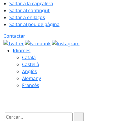
Saltar a la capçalera
Saltar al contingut
Saltar a enllaços
Saltar al peu de pàgina
Contactar
Idiomes
Català
Castellà
Anglès
Alemany
Francès
07.08.2026 | 06:57
Cercar: