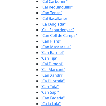
"Cal Carboner"
"Cal Requinquillo"
"Can Tenas"
"Cal Bacallaner"
"Ca l'Anglada"
“Ca l'Espardenyer”
"Can Coll de Camps"
"Can Plans"
"Can Mascarella"
“Can Barniol”
“Can Tija”
"Cal Dimoni"
“Cal Marxant”
"Can Xandri"
"Ca l'Hortalà"
“Can Toia”
“Can Sapí”
"Can Fageda"
"Ca la Lola"