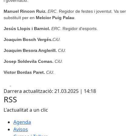
i governació.
Manuel Rincon Ruiz.
ERC
. Regidor de festes i joventut. Va ser
substituït per en
Melcior Puig Palau
.
Jesús Llopis i Barniol.
ERC
. Regidor d'esports.
Joaquim Bosch Vergés.
CiU.
Joaquim Besora Anglerill.
CiU.
Josep Soldevila Comas.
CiU.
Victor Bordas Paret.
CiU.
Facebook
X
Darrera actualització: 21.03.2025 | 14:18
RSS
L'actualitat a un clic
Agenda
Avisos