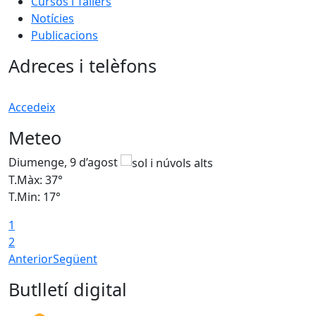
Cursos i Tallers
Notícies
Publicacions
Adreces i telèfons
Accedeix
Meteo
Diumenge, 9 d’agost
D
T.Màx: 37°
T
T.Min: 17°
T
1
T
2
Anterior
Següent
Butlletí digital