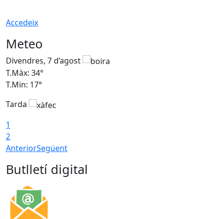
Accedeix
Meteo
Divendres, 7 d’agost
D
T.Màx: 34°
T
T.Min: 17°
T
Tarda
T
1
2
Anterior
Següent
Butlletí digital