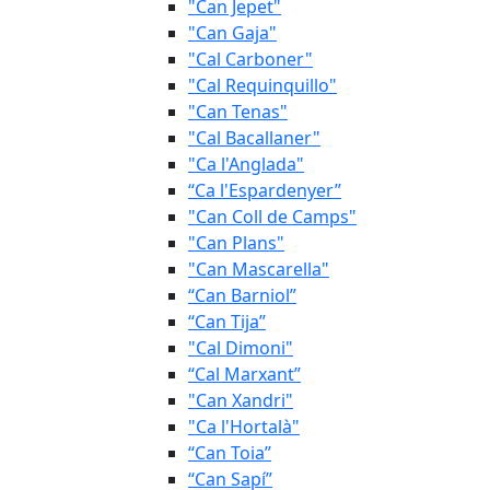
"Can Jepet"
"Can Gaja"
"Cal Carboner"
"Cal Requinquillo"
"Can Tenas"
"Cal Bacallaner"
"Ca l'Anglada"
“Ca l'Espardenyer”
"Can Coll de Camps"
"Can Plans"
"Can Mascarella"
“Can Barniol”
“Can Tija”
"Cal Dimoni"
“Cal Marxant”
"Can Xandri"
"Ca l'Hortalà"
“Can Toia”
“Can Sapí”