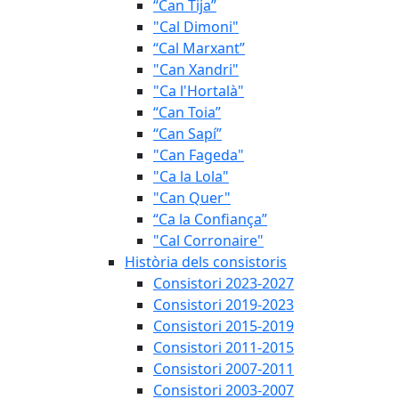
“Can Tija”
"Cal Dimoni"
“Cal Marxant”
"Can Xandri"
"Ca l'Hortalà"
“Can Toia”
“Can Sapí”
"Can Fageda"
"Ca la Lola"
"Can Quer"
“Ca la Confiança”
"Cal Corronaire"
Història dels consistoris
Consistori 2023-2027
Consistori 2019-2023
Consistori 2015-2019
Consistori 2011-2015
Consistori 2007-2011
Consistori 2003-2007