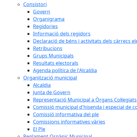
Consistori
Govern
Organigrama
Regidories
Informació dels regidors
Declaració de béns i activitats dels càrrecs el
Retribucions
Grups Municipals
Resultats electorals
Agenda política de l'Alcaldia
Organització municipal
Alcaldia
Junta de Govern
Representació Municipal a Òrgans Col·legiats
Comissió municipal d'hisenda i especial de 
Comissió informativa del ple
Comissions informatives vàries
El Ple
Reglament Orgànic Municipal