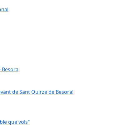
onal
e Besora
evant de Sant Quirze de Besora!
ble que vols"