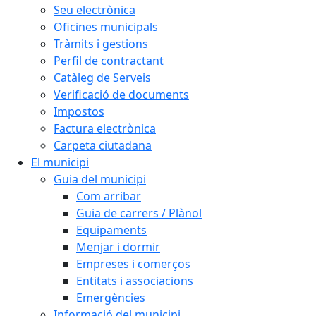
Seu electrònica
Oficines municipals
Tràmits i gestions
Perfil de contractant
Catàleg de Serveis
Verificació de documents
Impostos
Factura electrònica
Carpeta ciutadana
El municipi
Guia del municipi
Com arribar
Guia de carrers / Plànol
Equipaments
Menjar i dormir
Empreses i comerços
Entitats i associacions
Emergències
Informació del municipi