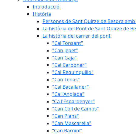
Introducció
Història
Persones de Sant Quirze de Besora amb 
La història del Pont de Sant Quirze de B
La història del carrer del pont
"Cal Tonsant"
"Can Jepet"
"Can Gaja"
"Cal Carboner"
"Cal Requinquillo"
"Can Tenas"
"Cal Bacallaner"
"Ca l'Anglada"
“Ca l'Espardenyer”
"Can Coll de Camps"
"Can Plans"
"Can Mascarella"
“Can Barniol”