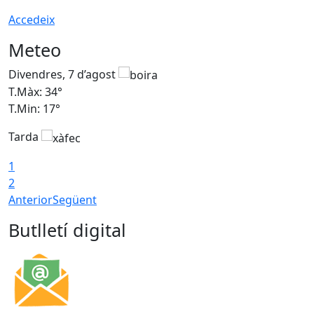
Accedeix
Meteo
Divendres, 7 d’agost
D
T.Màx: 34°
T
T.Min: 17°
T
Tarda
T
1
2
Anterior
Següent
Butlletí digital