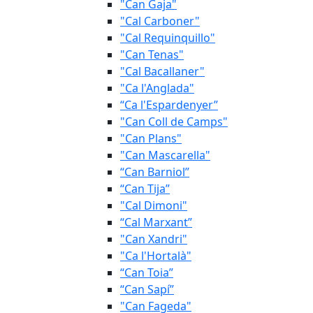
"Can Gaja"
"Cal Carboner"
"Cal Requinquillo"
"Can Tenas"
"Cal Bacallaner"
"Ca l'Anglada"
“Ca l'Espardenyer”
"Can Coll de Camps"
"Can Plans"
"Can Mascarella"
“Can Barniol”
“Can Tija”
"Cal Dimoni"
“Cal Marxant”
"Can Xandri"
"Ca l'Hortalà"
“Can Toia”
“Can Sapí”
"Can Fageda"