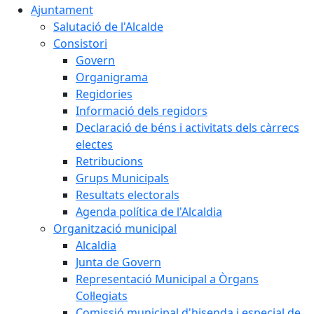
Ajuntament
Salutació de l'Alcalde
Consistori
Govern
Organigrama
Regidories
Informació dels regidors
Declaració de béns i activitats dels càrrecs
electes
Retribucions
Grups Municipals
Resultats electorals
Agenda política de l'Alcaldia
Organització municipal
Alcaldia
Junta de Govern
Representació Municipal a Òrgans
Col·legiats
Comissió municipal d'hisenda i especial de