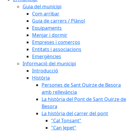
Guia del municipi
Com arribar
Guia de carrers / Plànol
Equipaments
Menjar i dormir
Empreses i comerços
Entitats i associacions
Emergències
Informació del municipi
Introducció
Història
Persones de Sant Quirze de Besora
amb rellevància
La història del Pont de Sant Quirze de
Besora
La història del carrer del pont
"Cal Tonsant"
"Can Jepet"