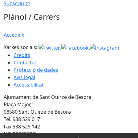
Subscriu-te
Plànol / Carrers
Accedeix
Xarxes socials:
Crèdits
Contactar
Protecció de dades
Avís legal
Accessibilitat
Ajuntament de Sant Quirze de Besora
Plaça Major,1
08580 Sant Quirze de Besora
Tel. 938 529 017
Fax 938 529 142
NIF P0823700J