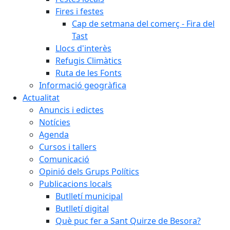
Fires i festes
Cap de setmana del comerç - Fira del
Tast
Llocs d'interès
Refugis Climàtics
Ruta de les Fonts
Informació geogràfica
Actualitat
Anuncis i edictes
Notícies
Agenda
Cursos i tallers
Comunicació
Opinió dels Grups Polítics
Publicacions locals
Butlletí municipal
Butlletí digital
Què puc fer a Sant Quirze de Besora?