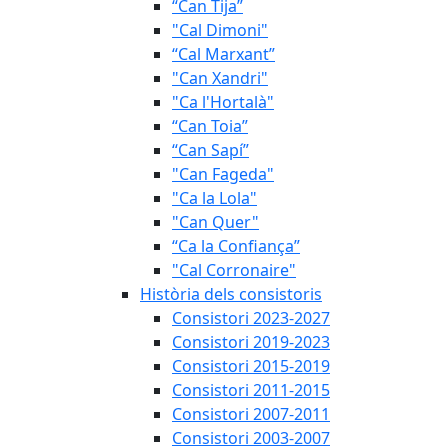
“Can Tija”
"Cal Dimoni"
“Cal Marxant”
"Can Xandri"
"Ca l'Hortalà"
“Can Toia”
“Can Sapí”
"Can Fageda"
"Ca la Lola"
"Can Quer"
“Ca la Confiança”
"Cal Corronaire"
Història dels consistoris
Consistori 2023-2027
Consistori 2019-2023
Consistori 2015-2019
Consistori 2011-2015
Consistori 2007-2011
Consistori 2003-2007