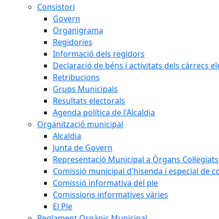
Consistori
Govern
Organigrama
Regidories
Informació dels regidors
Declaració de béns i activitats dels càrrecs el
Retribucions
Grups Municipals
Resultats electorals
Agenda política de l'Alcaldia
Organització municipal
Alcaldia
Junta de Govern
Representació Municipal a Òrgans Col·legiats
Comissió municipal d'hisenda i especial de 
Comissió informativa del ple
Comissions informatives vàries
El Ple
Reglament Orgànic Municipal