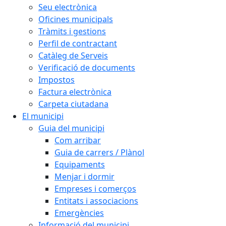
Seu electrònica
Oficines municipals
Tràmits i gestions
Perfil de contractant
Catàleg de Serveis
Verificació de documents
Impostos
Factura electrònica
Carpeta ciutadana
El municipi
Guia del municipi
Com arribar
Guia de carrers / Plànol
Equipaments
Menjar i dormir
Empreses i comerços
Entitats i associacions
Emergències
Informació del municipi