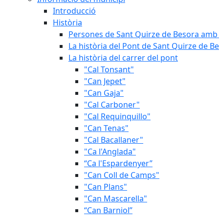
Introducció
Història
Persones de Sant Quirze de Besora amb 
La història del Pont de Sant Quirze de B
La història del carrer del pont
"Cal Tonsant"
"Can Jepet"
"Can Gaja"
"Cal Carboner"
"Cal Requinquillo"
"Can Tenas"
"Cal Bacallaner"
"Ca l'Anglada"
“Ca l'Espardenyer”
"Can Coll de Camps"
"Can Plans"
"Can Mascarella"
“Can Barniol”