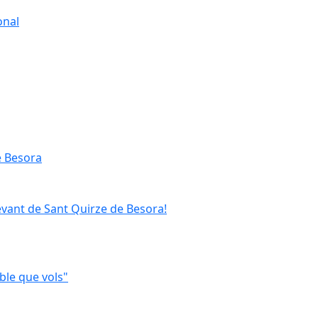
onal
e Besora
evant de Sant Quirze de Besora!
ble que vols"